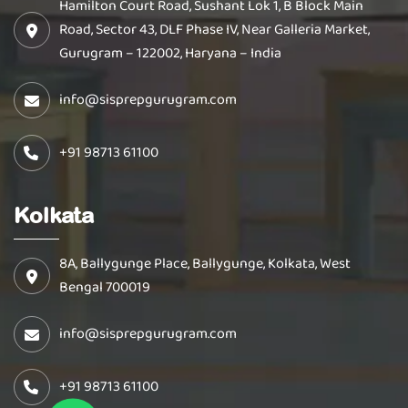
Hamilton Court Road, Sushant Lok 1, B Block Main
Road, Sector 43, DLF Phase IV, Near Galleria Market,
Gurugram – 122002, Haryana – India
info@sisprepgurugram.com
+91 98713 61100
Kolkata
8A, Ballygunge Place, Ballygunge, Kolkata, West
Bengal 700019
info@sisprepgurugram.com
+91 98713 61100