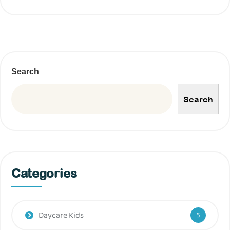
Search
Search
Categories
Daycare Kids
5