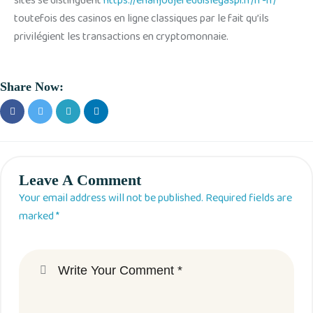
sites se distinguent
https://enanjoujereduislegaspi.fr/fr-fr/
toutefois des casinos en ligne classiques par le fait qu’ils
privilégient les transactions en cryptomonnaie.
Share Now:
Leave A Comment
Your email address will not be published. Required fields are
marked *