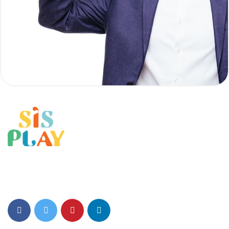
Top PreSchool Network Offering Lucrative Franchise
Opportunity in India