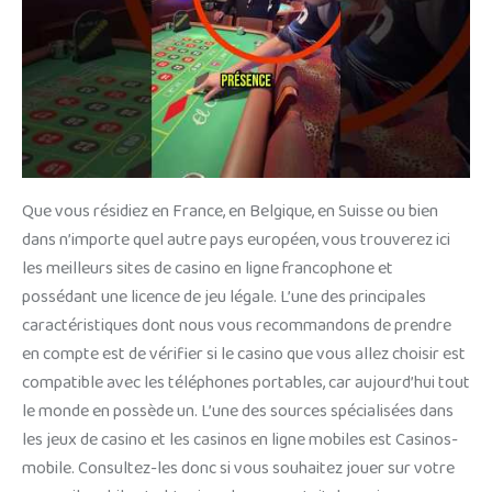
Que vous résidiez en France, en Belgique, en Suisse ou bien
dans n’importe quel autre pays européen, vous trouverez ici
les meilleurs sites de casino en ligne francophone et
possédant une licence de jeu légale. L’une des principales
caractéristiques dont nous vous recommandons de prendre
en compte est de vérifier si le casino que vous allez choisir est
compatible avec les téléphones portables, car aujourd’hui tout
le monde en possède un. L’une des sources spécialisées dans
les jeux de casino et les casinos en ligne mobiles est Casinos-
mobile. Consultez-les donc si vous souhaitez jouer sur votre