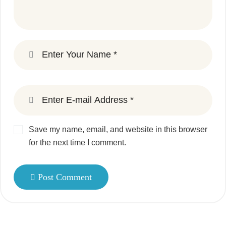
Save my name, email, and website in this browser
for the next time I comment.
Post Comment