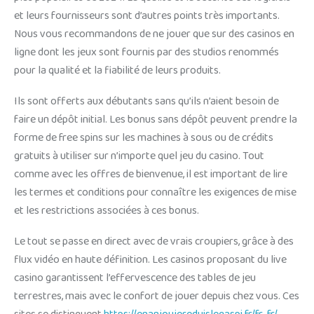
et leurs fournisseurs sont d’autres points très importants.
Nous vous recommandons de ne jouer que sur des casinos en
ligne dont les jeux sont fournis par des studios renommés
pour la qualité et la fiabilité de leurs produits.
Ils sont offerts aux débutants sans qu’ils n’aient besoin de
faire un dépôt initial. Les bonus sans dépôt peuvent prendre la
forme de free spins sur les machines à sous ou de crédits
gratuits à utiliser sur n’importe quel jeu du casino. Tout
comme avec les offres de bienvenue, il est important de lire
les termes et conditions pour connaître les exigences de mise
et les restrictions associées à ces bonus.
Le tout se passe en direct avec de vrais croupiers, grâce à des
flux vidéo en haute définition. Les casinos proposant du live
casino garantissent l’effervescence des tables de jeu
terrestres, mais avec le confort de jouer depuis chez vous. Ces