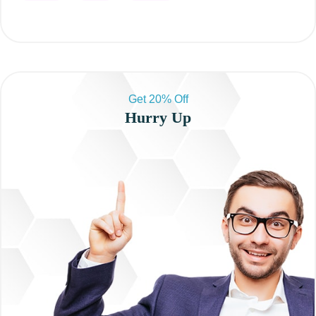
Get 20% Off
Hurry Up