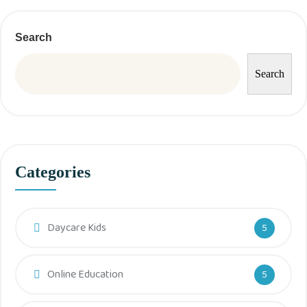
Search
Search
Categories
Daycare Kids
5
Online Education
5