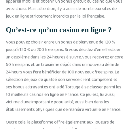
appareil mobile et obtenir un bonus gratuit du casino que vous
avez choisi. Mais attention, il y a aussi de nombreux sites de
jeux en ligne strictement interdits par la loi française.
Qu’est-ce qu’un casino en ligne ?
Vous pouvez choisir entre un bonus de bienvenue de 120 %
jusqu’à 120 € ou 200 free spins. Si vous décidez d’en effectuer
un deuxième dans les 24 heures à suivre, vous recevrez encore
50 free spins et un troisième dépôt dans un nouveau délai de
24 heurs vous fera bénéficier de 100 nouveaux free spins. La
sélection de jeux de qualité, son service client compétent et
ses bonus attrayantes ont aidé Tortuga à se classer parmi les
10 meilleurs casinos en ligne en France. Ce jeu est, lui aussi,
victime d’une importante popularité, aussi bien dans les
établissements physiques que de manière virtuelle en France.
Outre cela, la plateforme offre également aux joueurs de