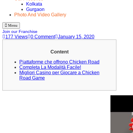
Kolkata
Gurgaon
Photo And Video Gallery
Menu
Join our Franchise
177 Views
0 Comment
January 15, 2020
Content
Piattaforme che offrono Chicken Road
Completa La Modalità Facile!
Migliori Casino per Giocare a Chicken
Road Game