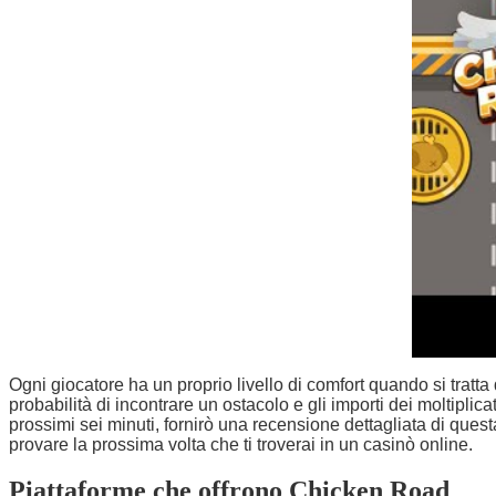
Ogni giocatore ha un proprio livello di comfort quando si tratta
probabilità di incontrare un ostacolo e gli importi dei moltipl
prossimi sei minuti, fornirò una recensione dettagliata di ques
provare la prossima volta che ti troverai in un casinò online.
Piattaforme che offrono Chicken Road