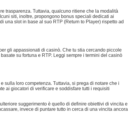
ntire trasparenza. Tuttavia, qualcuno ritiene che la modalità
cuni siti, inoltre, propongono bonus speciali dedicati ai
 di una slot in base al suo RTP (Return to Player) rispetto ad
r gli appassionati di casinò. Che tu stia cercando piccole
li basate su fortuna e RTP. Leggi sempre i termini del casinò
 sulla loro competenza. Tuttavia, si prega di notare che i
giocatori di verificare e soddisfare tutti i requisiti
ulteriore suggerimento è quello di definire obiettivi di vincita e
assare, invece di puntare tutto in cerca di una vincita ancora