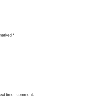
 marked *
ext time I comment.