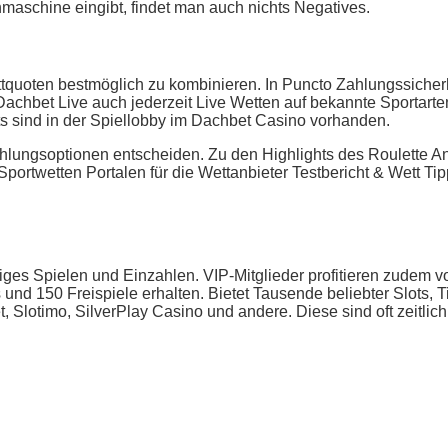
aschine eingibt, findet man auch nichts Negatives.
tquoten bestmöglich zu kombinieren. In Puncto Zahlungssiche
Dachbet Live auch jederzeit Live Wetten auf bekannte Sportart
ts sind in der Spiellobby im Dachbet Casino vorhanden.
gsoptionen entscheiden. Zu den Highlights des Roulette Ange
 Sportwetten Portalen für die Wettanbieter Testbericht & Wett 
ßiges Spielen und Einzahlen. VIP-Mitglieder profitieren zudem 
 und 150 Freispiele erhalten. Bietet Tausende beliebter Slots, 
, Slotimo, SilverPlay Casino und andere. Diese sind oft zeitli