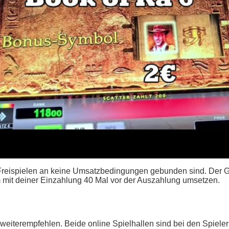
reispielen an keine Umsatzbedingungen gebunden sind. Der G
mit deiner Einzahlung 40 Mal vor der Auszahlung umsetzen.
eiterempfehlen. Beide online Spielhallen sind bei den Spiele