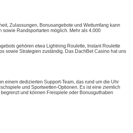
rheit, Zulassungen, Bonusangebote und Wettumfang kann
en sowie Randsportarten möglich. Mehr als 4.000
bots gehören etwa Lightning Roulette, Instant Roulette
Tipps sowie Strategien zuständig. Das DachBet Casino hat uns
von einem dedizierten Support-Team, das rund um die Uhr
Tischspiele und Sportwetten-Optionen. Es ist eine ziemlich
ch begrenzt und können Freispiele oder Bonusguthaben