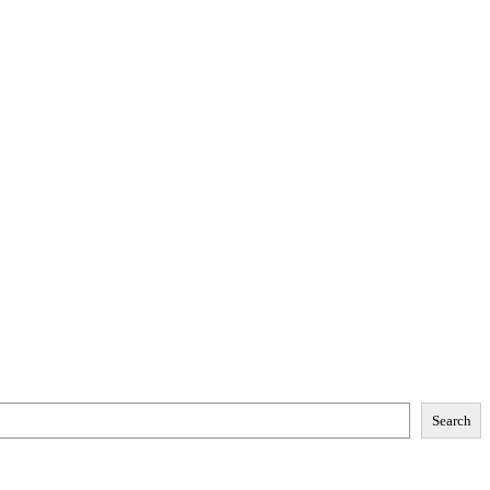
Search