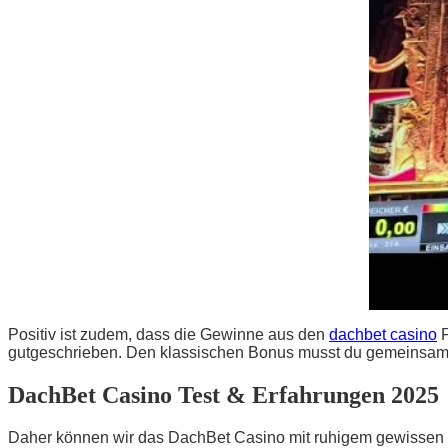
Positiv ist zudem, dass die Gewinne aus den
dachbet casino
F
gutgeschrieben. Den klassischen Bonus musst du gemeinsam 
DachBet Casino Test & Erfahrungen 2025
Daher können wir das DachBet Casino mit ruhigem gewissen w