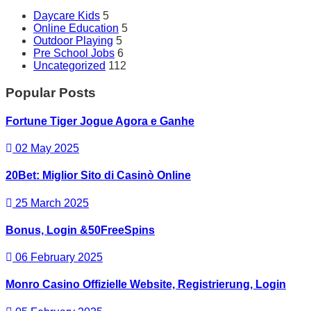
Daycare Kids
5
Online Education
5
Outdoor Playing
5
Pre School Jobs
6
Uncategorized
112
Popular Posts
Fortune Tiger Jogue Agora e Ganhe
02 May 2025
20Bet: Miglior Sito di Casinò Online
25 March 2025
Bonus, Login &50FreeSpins
06 February 2025
Monro Casino Offizielle Website, Registrierung, Login