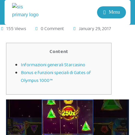
Menu
155 Views
0 Comment
January 29, 2017
Content
Informazioni generali Starcasino
Bonus e funzioni speciali di Gates of
Olympus 1000™