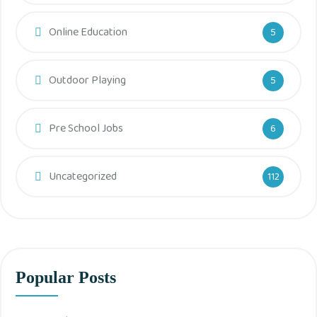
Online Education
5
Outdoor Playing
5
Pre School Jobs
6
Uncategorized
112
Popular Posts