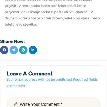
prijaviti. V tem koraku lahko tudi izberete ali želite
prejemati obveščanje preko e-pošte ali SMS sporočil. V
drugem koraku boste izbrali državo, valuto ter vpisali vašo
telefonsko številko.
Share Now:
Leave A Comment
Your email address will not be published. Required fields
are marked *