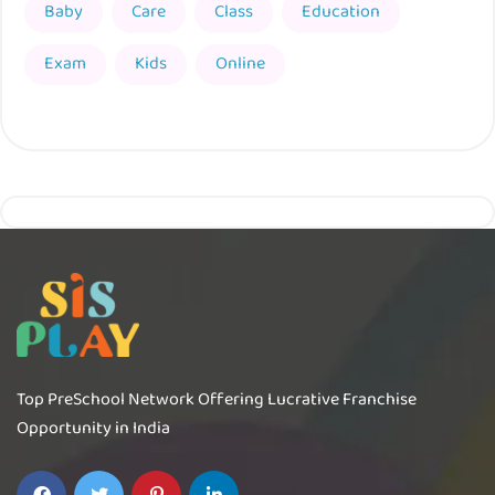
Baby
Care
Class
Education
Exam
Kids
Online
Get 20% Off
Hurry Up
Top PreSchool Network Offering Lucrative Franchise
Opportunity in India