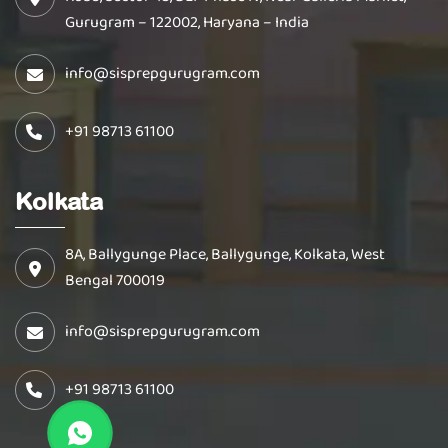
Gurugram – 122002, Haryana – India
info@sisprepgurugram.com
+91 98713 61100
Kolkata
8A, Ballygunge Place, Ballygunge, Kolkata, West
Bengal 700019
info@sisprepgurugram.com
+91 98713 61100