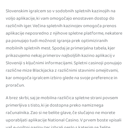
Slovenskim igralcem so v sodobnih spletnih kazinojih na
voljo aplikacije, ki vam omogočajo enostaven dostop do
različnih iger. Večina spletnih kazinojev omogoča prenos
aplikacije neposredno z njihove spletne platforme, nekatere
pa ponujajo tudi možnost igranja prek optimiziranih
mobilnih spletnih mest. Spodaj je primerjalna tabela, kjer
prikazujemo nekaj primerov najboljših kazino aplikacij v
Sloveniji s ključnimi informacijami. Spletni casinoji ponujajo
različne mize Blackjacka z različnimi stavnimi omejitvami,
kar omogoča igralcem izbiro glede na svoje preference in
proračun.
A brez skrbi, saj je mobilna različica spletne strani povsem
primerljiva s tisto, ki je dostopna preko namiznega
računalnika. Zao si ne belite glave, če slučajno ne morete
uporabljati aplikacije National Casino. V prvem boste vpisali
vaš e-poštni naslov ter izbrali geslo s katerim se želite