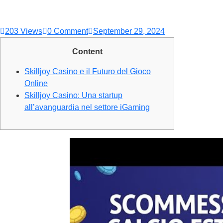
203 Views
0 Comment
September 29, 2024
Content
Skilljoy Casino e il Futuro del Gioco
Online
Skilljoy Casino: Una startup
all’avanguardia nel settore iGaming