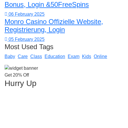
Bonus, Login &50FreeSpins
06 February 2025
Monro Casino Offizielle Website,
Registrierung, Login
05 February 2025
Most Used Tags
Baby
Care
Class
Education
Exam
Kids
Online
Get 20% Off
Hurry Up