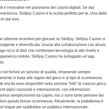
ti e innovative nel panorama dei casinò digitali. Se stai
enienza, Skilljoy Casino è la scelta perfetta per te. Una delle
chi dal vivo.
n ulteriore incentivo per giocare su Skilljoy. Skilljoy Casino si
nvolgente e diversificata. Grazie alla collaborazione con alcuni
ogo ricco di titoli che combinano tecnologia di alto livello e
’esperienza mobile, Skilljoy Casino ha sviluppato un’app
to.
o nel fornire un servizio di qualità, rimanendo sempre
camente in base alle regole del gioco e al tipo di scommessa
à di vincita sono disponibili nella sezione “Info” di ciascun gioco.
ti ippici nazionali e internazionali, con informazioni
n bonus semplicissimo da capire, ma ci sono tante persone fan
o loro questo bonus scommesse. Attualmente, la piattaforma è
iori lingue per soddisfare un pubblico internazionale.