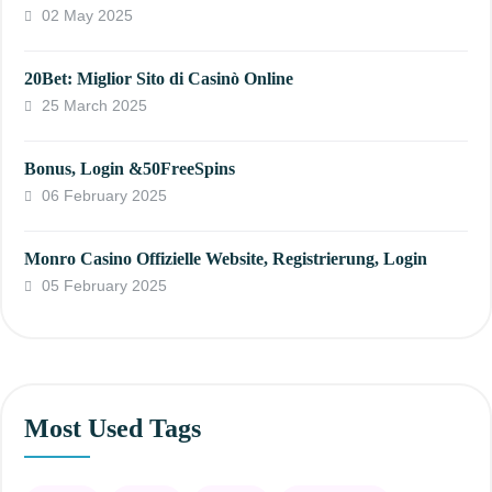
02 May 2025
20Bet: Miglior Sito di Casinò Online
25 March 2025
Bonus, Login &50FreeSpins
06 February 2025
Monro Casino Offizielle Website, Registrierung, Login
05 February 2025
Most Used Tags