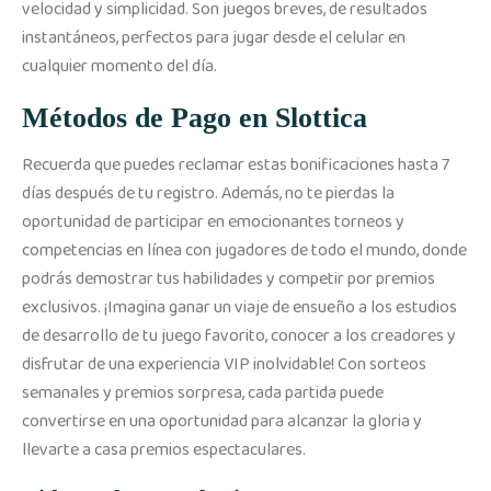
velocidad y simplicidad. Son juegos breves, de resultados
instantáneos, perfectos para jugar desde el celular en
cualquier momento del día.
Métodos de Pago en Slottica
Recuerda que puedes reclamar estas bonificaciones hasta 7
días después de tu registro. Además, no te pierdas la
oportunidad de participar en emocionantes torneos y
competencias en línea con jugadores de todo el mundo, donde
podrás demostrar tus habilidades y competir por premios
exclusivos. ¡Imagina ganar un viaje de ensueño a los estudios
de desarrollo de tu juego favorito, conocer a los creadores y
disfrutar de una experiencia VIP inolvidable! Con sorteos
semanales y premios sorpresa, cada partida puede
convertirse en una oportunidad para alcanzar la gloria y
llevarte a casa premios espectaculares.