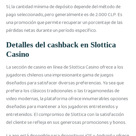
Sí, la cantidad mínima de depósito depende del método de
pago seleccionado, pero generalmente es de 2.000 CLP. Es
una promoción que permite recuperar un porcentaje de las
pérdidas netas durante un período específico.
Detalles del cashback en Slottica
Casino
La sección de casino en línea de Slottica Casino ofrece a los
jugadores chilenos una impresionante gama de juegos
diseñados para satisfacer diversas preferencias. Ya sea que
prefiera los clásicos tradicionales o las tragamonedas de
video modernas, la plataforma ofrece innumerables opciones
diseñadas para mantener a los jugadores entretenidos y
entretenidos. El compromiso de Slottica con la satisfacción
del cliente se refleja en sus generosas promociones y bonos.
La app está disponible para dispositivos iOS y Android y ofrece