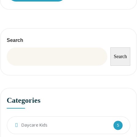
Search
Search
Categories
Daycare Kids
5