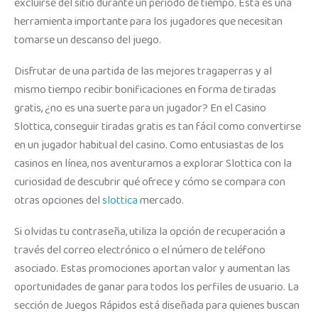
excluirse del sitio durante un periodo de tiempo. Esta es una
herramienta importante para los jugadores que necesitan
tomarse un descanso del juego.
Disfrutar de una partida de las mejores tragaperras y al
mismo tiempo recibir bonificaciones en forma de tiradas
gratis, ¿no es una suerte para un jugador? En el Casino
Slottica, conseguir tiradas gratis es tan fácil como convertirse
en un jugador habitual del casino. Como entusiastas de los
casinos en línea, nos aventuramos a explorar Slottica con la
curiosidad de descubrir qué ofrece y cómo se compara con
otras opciones del
slottica
mercado.
Si olvidas tu contraseña, utiliza la opción de recuperación a
través del correo electrónico o el número de teléfono
asociado. Estas promociones aportan valor y aumentan las
oportunidades de ganar para todos los perfiles de usuario. La
sección de Juegos Rápidos está diseñada para quienes buscan