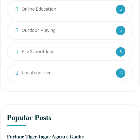
Online Education
5
Outdoor Playing
5
Pre School Jobs
6
Uncategorized
112
Popular Posts
Fortune Tiger Jogue Agora e Ganhe