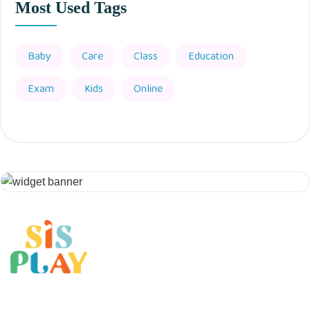
Most Used Tags
Baby
Care
Class
Education
Exam
Kids
Online
Get 20% Off
Hurry Up
Top PreSchool Network Offering Lucrative Franchise