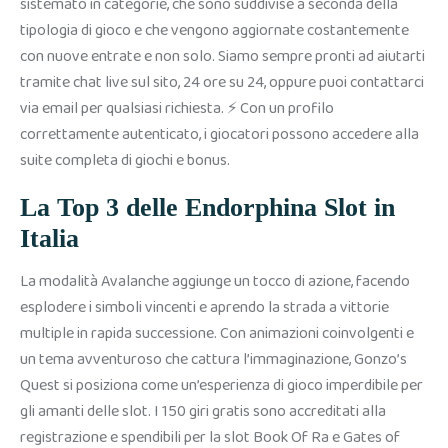
sistemato in categorie, che sono suddivise a seconda della
tipologia di gioco e che vengono aggiornate costantemente
con nuove entrate e non solo. Siamo sempre pronti ad aiutarti
tramite chat live sul sito, 24 ore su 24, oppure puoi contattarci
via email per qualsiasi richiesta. ⚡️ Con un profilo
correttamente autenticato, i giocatori possono accedere alla
suite completa di giochi e bonus.
La Top 3 delle Endorphina Slot in
Italia
La modalità Avalanche aggiunge un tocco di azione, facendo
esplodere i simboli vincenti e aprendo la strada a vittorie
multiple in rapida successione. Con animazioni coinvolgenti e
un tema avventuroso che cattura l’immaginazione, Gonzo’s
Quest si posiziona come un’esperienza di gioco imperdibile per
gli amanti delle slot. I 150 giri gratis sono accreditati alla
registrazione e spendibili per la slot Book Of Ra e Gates of