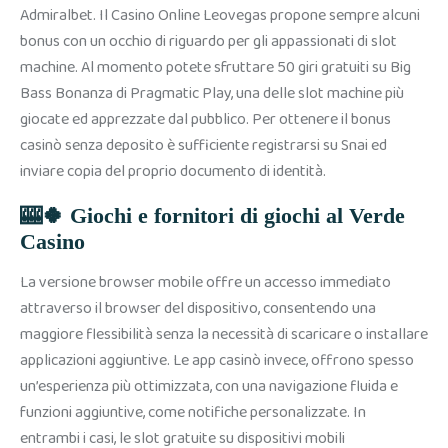
Admiralbet. Il Casino Online Leovegas propone sempre alcuni
bonus con un occhio di riguardo per gli appassionati di slot
machine. Al momento potete sfruttare 50 giri gratuiti su Big
Bass Bonanza di Pragmatic Play, una delle slot machine più
giocate ed apprezzate dal pubblico. Per ottenere il bonus
casinò senza deposito è sufficiente registrarsi su Snai ed
inviare copia del proprio documento di identità.
🎰🍀 Giochi e fornitori di giochi al Verde
Casino
La versione browser mobile offre un accesso immediato
attraverso il browser del dispositivo, consentendo una
maggiore flessibilità senza la necessità di scaricare o installare
applicazioni aggiuntive. Le app casinò invece, offrono spesso
un’esperienza più ottimizzata, con una navigazione fluida e
funzioni aggiuntive, come notifiche personalizzate. In
entrambi i casi, le slot gratuite su dispositivi mobili