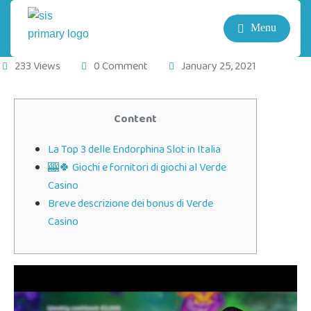
Menu
233 Views
0 Comment
January 25, 2021
Content
La Top 3 delle Endorphina Slot in Italia
🎰🍀 Giochi e fornitori di giochi al Verde
Casino
Breve descrizione dei bonus di Verde
Casino