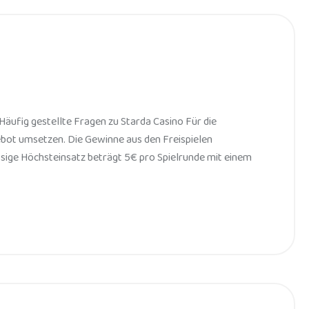
Häufig gestellte Fragen zu Starda Casino Für die
bot umsetzen. Die Gewinne aus den Freispielen
sige Höchsteinsatz beträgt 5€ pro Spielrunde mit einem