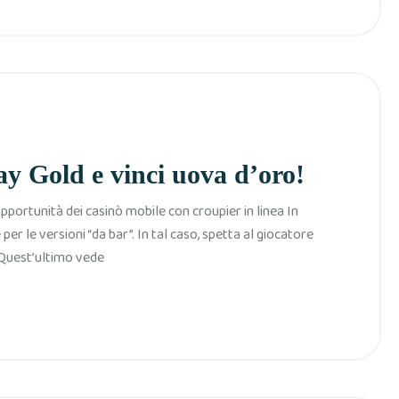
lay Gold e vinci uova d’oro!
opportunità dei casinò mobile con croupier in linea In
er le versioni “da bar”. In tal caso, spetta al giocatore
 Quest’ultimo vede