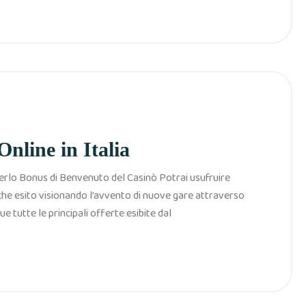
Online in Italia
lo Bonus di Benvenuto del Casinò Potrai usufruire
che esito visionando l’avvento di nuove gare attraverso
 tutte le principali offerte esibite dal