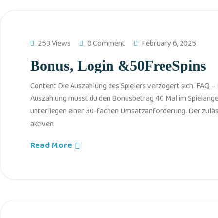
253 Views
0 Comment
February 6, 2025
Bonus, Login &50FreeSpins
Content Die Auszahlung des Spielers verzögert sich. FAQ – 
Auszahlung musst du den Bonusbetrag 40 Mal im Spielange
unterliegen einer 30-fachen Umsatzanforderung. Der zuläs
aktiven
Read More